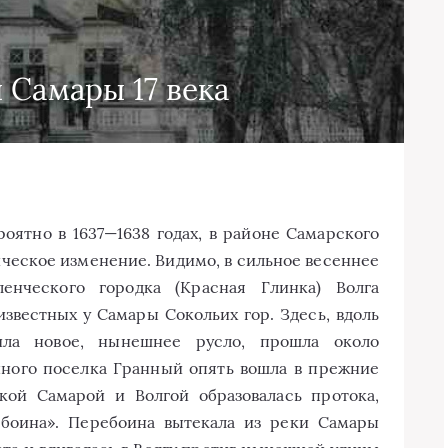
 Самары 17 века
роятно в 1637—1638 годах, в районе Самарского
ческое изменение. Видимо, в сильное весеннее
енческого городка (Красная Глинка) Волга
звестных у Самары Сокольих гор. Здесь, вдоль
ила новое, нынешнее русло, прошла около
нного поселка Гранный опять вошла в прежние
кой Самарой и Волгой образовалась протока,
ебоина». Перебоина вытекала из реки Самары