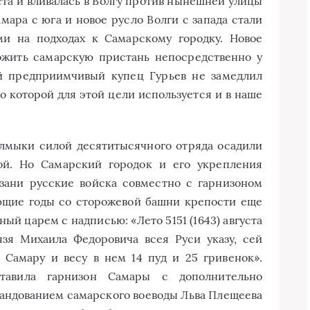
та и вливалась в Волгу против нынешней улицы
ара с юга и новое русло Волги с запада стали
и на подходах к Самарскому городку. Новое
ожить самарскую пристань непосредственно у
кий предприимчивый купец Гурьев не замедлил
о которой для этой цели используется и в наше
алмыки силой десятитысячного отряда осадили
ой. Но Самарский городок и его укрепления
зани русские войска совместно с гарнизоном
ующие годы со сторожевой башни крепости еще
ный царем с надписью: «Лето 5151 (1643) августа
язя Михаила Федоровича всея Руси указу, сей
 Самару и весу в нем 14 пуд и 25 гривенок».
ставила гарнизон Самары с дополнительно
ндованием самарского воеводы Льва Плещеева