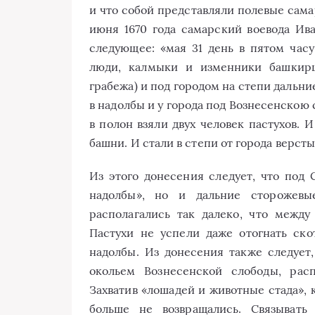
и что собой представляли полевые самар
июня 1670 года самарский воевода Ив
следующее: «мая 31 день в пятом час
люди, калмыки и изменники башкирц
грабежа) и под городом на степи дальн
в надолбы и у города под Вознесенскою 
в полон взяли двух человек пастухов. И
башни. И стали в степи от города версты 
Из этого донесения следует, что под
надолбы», но и дальние сторожевы
располагались так далеко, что межд
Пастухи не успели даже отогнать ск
надолбы. Из донесения также следует,
окольем Вознесенской слободы, рас
Захватив «лошадей и животные стада»,
больше не возвращались. Связывать