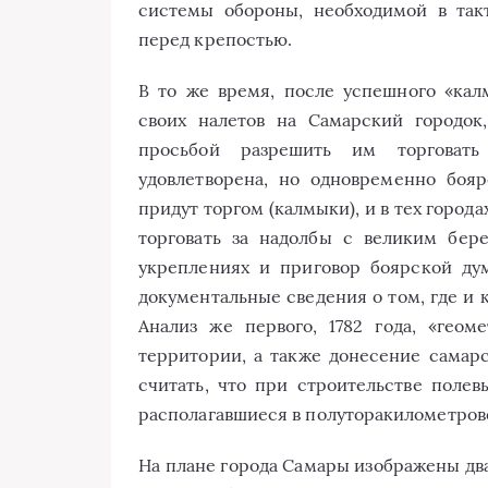
системы обороны, необходимой в так
перед крепостью.
В то же время, после успешного «кал
своих налетов на Самарский городок
просьбой разрешить им торговать
удовлетворена, но одновременно боя
придут торгом (калмыки), и в тех город
торговать за надолбы с великим бер
укреплениях и приговор боярской ду
документальные сведения о том, где и 
Анализ же первого, 1782 года, «геом
территории, а также донесение самарс
считать, что при строительстве полев
располагавшиеся в полуторакилометров
На плане города Самары изображены два