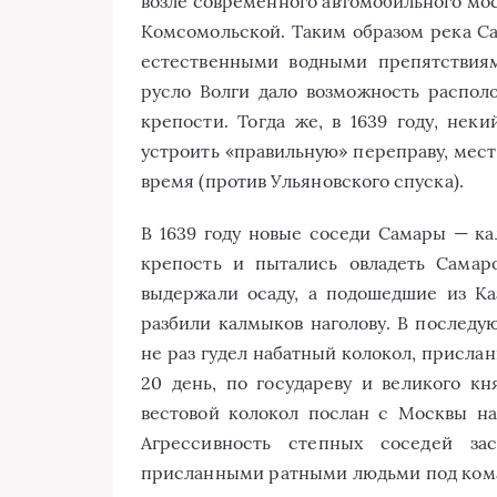
возле современного автомобильного мос
Комсомольской. Таким образом река Сам
естественными водными препятствиям
русло Волги дало возможность распол
крепости. Тогда же, в 1639 году, не
устроить «правильную» переправу, мест
время (против Ульяновского спуска).
В 1639 году новые соседи Самары — к
крепость и пытались овладеть Самар
выдержали осаду, а подошедшие из Ка
разбили калмыков наголову. В послед
не раз гудел набатный колокол, прислан
20 день, по государеву и великого кн
вестовой колокол послан с Москвы на
Агрессивность степных соседей за
присланными ратными людьми под кома