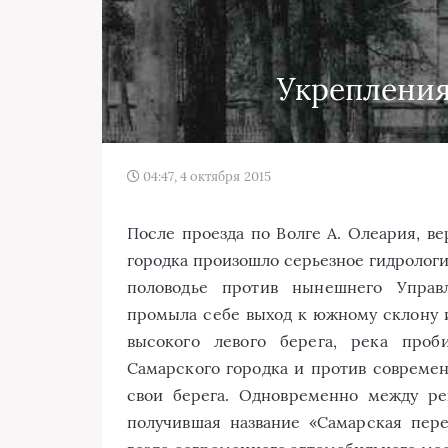
Укрепления
04:47, 4 октября 2015
После проезда по Волге А. Олеария, ве
городка произошло серьезное гидрологи
половодье против нынешнего Управл
промыла себе выход к южному склону и
высокого левого берега, река проб
Самарского городка и против совреме
свои берега. Одновременно между ре
получившая название «Самарская пер