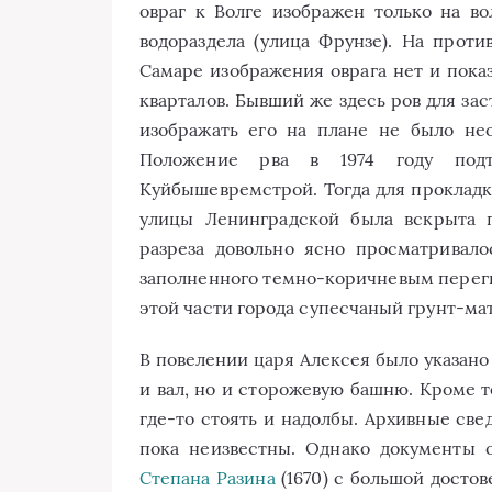
овраг к Волге изображен только на в
водораздела (улица Фрунзе). На прот
Самаре изображения оврага нет и пока
кварталов. Бывший же здесь ров для зас
изображать его на плане не было нео
Положение рва в 1974 году подт
Куйбышевремстрой. Тогда для прокладк
улицы Ленинградской была вскрыта г
разреза довольно ясно просматривало
заполненного темно-коричневым перегн
этой части города супесчаный грунт-ма
В повелении царя Алексея было указано
и вал, но и сторожевую башню. Кроме 
где-то стоять и надолбы. Архивные св
пока неизвестны. Однако документы 
Степана Разина
(1670) с большой достов