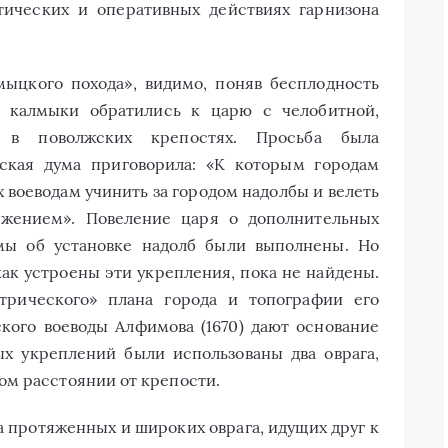
тических и оперативных действиях гарнизона
мыцкого похода», видимо, поняв бесплодность
, калмыки обратились к царю с челобитной,
 в поволжских крепостях. Просьба была
рская дума приговорила: «К которым городам
ах воеводам учинить за городом надолбы и велеть
ежением». Повеление царя о дополнительных
мы об установке надолб были выполнены. Но
как устроены эти укрепления, пока не найдены.
етрического» плана города и топографии его
кого воеводы Алфимова (1670) дают основание
ых укреплений были использованы два оврага,
ом расстоянии от крепости.
 протяженных и широких оврага, идущих друг к