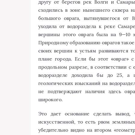
другу от берегов рек Волги и Самар
сходились в зоне нынешнего сквера н
большого оврага, вытянувшегося от 
уходила от водораздела к реке Самар
вершины этого оврага была на 9—10 
Природному образованию оврагов такое 
своих вершин к устьям развиваются то
плане города. Если бы этот «овраг» 
продольном разрезе, в соответствии с 
водоразделе доходила бы до 25, а
геологических изысканий на водоразде
не подтверждают наличия здесь овра
широкого.
Это дает основание сделать вывод, 
искусственной, то есть рвом земляных
убедительно видно на втором «геометр