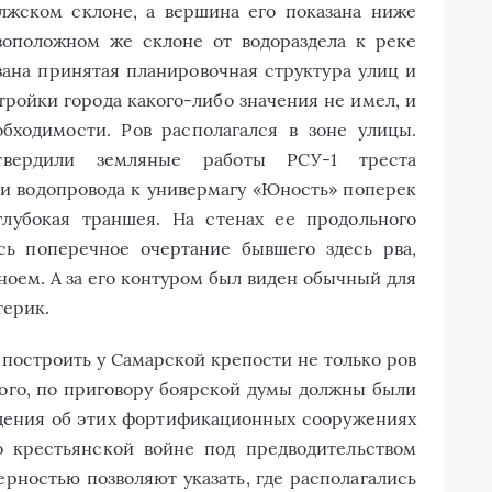
олжском склоне, а вершина его показана ниже
ивоположном же склоне от водораздела к реке
зана принятая планировочная структура улиц и
тройки города какого-либо значения не имел, и
бходимости. Ров располагался в зоне улицы.
вердили земляные работы РСУ-1 треста
и водопровода к универмагу «Юность» поперек
лубокая траншея. На стенах ее продольного
сь поперечное очертание бывшего здесь рва,
оем. А за его контуром был виден обычный для
терик.
 построить у Самарской крепости не только ров
того, по приговору боярской думы должны были
едения об этих фортификационных сооружениях
о крестьянской войне под предводительством
ерностью позволяют указать, где располагались