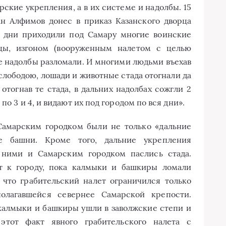
ские укрепления, а в их системе и надолбы. 15
ан Алфимов донес в приказ Казанского дворца
у дни приходили под Самару многие воинские
ы, изгоном (вооруженным налетом с целью
ие надолбы разломали. И многими людьми въехав
слободою, лошади и животные стада отогнали да
 отогнав те стада, в дальних надолбах сожгли 2
по 3 и 4, и видают их под городом по вся дни».
 Самарским городком были не только «дальние
е башни. Кроме того, дальние укрепления
у ними и Самарским городком паслись стада.
от к городу, пока калмыки и башкиры ломали
 что грабительский налет ограничился только
полагавшейся севернее Самарской крепости.
 калмыки и башкиры ушли в заволжские степи и
 этот факт явного грабительского налета с