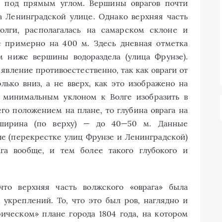
ы под прямым углом. Вершины оврагов почти
а Ленинградской улице. Однако верхняя часть
Волги, располагалась на самарском склоне и
е примерно на 400 м. Здесь дневная отметка
м ниже вершины водораздела (улица Фрунзе).
явление противоестественно, так как овраги от
лько вниз, а не вверх, как это изображено на
с минимальным уклоном к Волге изобразить в
его положением на плане, то глубина оврага на
 ширина (по верху) — до 40—50 м. Данные
ле (перекрестке улиц Фрунзе и Ленинградской)
га вообще, и тем более такого глубокого и
что верхняя часть волжского «оврага» была
 укреплений. То, что это был ров, наглядно и
ическом» плане города 1804 года, на котором