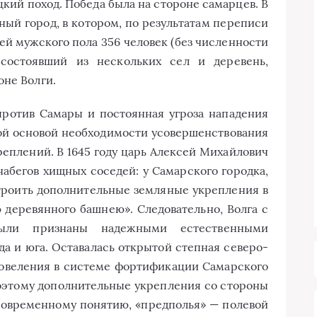
цкий поход. Победа была на стороне самарцев. В
ный город, в котором, по результатам переписи
лей мужского пола 356 человек (без численности
 состоявший из нескольких сел и деревень,
оне Волги.
против Самары и постоянная угроза нападения
ой основой необходимости усовершенствования
еплений. В 1645 году царь Алексей Михайлович
абегов хищных соседей: у Самарского городка,
троить дополнительные земляные укрепления в
 деревянного башнею». Следовательно, Волга с
ли признаны надежными естественными
а и юга. Оставалась открытой степная северо-
 повеления в системе фортификации Самарского
Поэтому дополнительные укрепления со стороны
 современному понятию, «предполья» — полевой