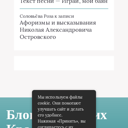
Текст песни — Играй, мой баян
Соловьёва Роза
к записи
Афоризмы и высказывания
Николая Александровича
Островского
Мы используем файлы
cookie. Они помогают
улучшать сайт и делать
Блог Самарских
его удобнее.
Нажимая «Принять», вы
соглашаетесь с их