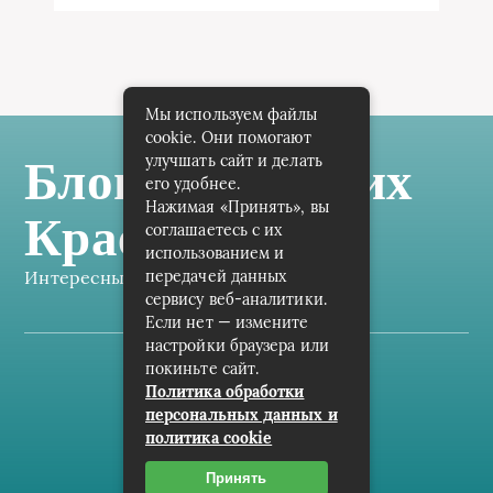
Мы используем файлы
cookie. Они помогают
улучшать сайт и делать
Блог Самарских
его удобнее.
Нажимая «Принять», вы
Краеведов
соглашаетесь с их
использованием и
Интересные заметки каждый день
передачей данных
сервису веб-аналитики.
Если нет — измените
настройки браузера или
покиньте сайт.
Карта сайта
Политика обработки
персональных данных и
Пользовательское соглашение
политика cookie
Контакты
Принять