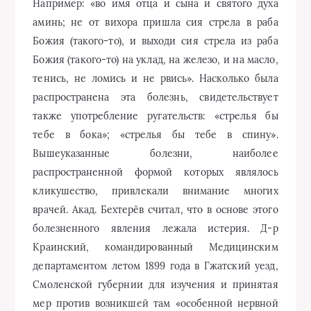
Например: «во имя отца и сына и святого духа
аминь; не от вихора пришла сия стрела в раба
Божия (такого-то), и выходи сия стрела из раба
Божия (такого-то) на уклад, на железо, и на масло,
тенись, не ломись и не рвись». Насколько была
распространена эта болезнь, свидетельствует
также употребление ругательств: «стрелья бы
тебе в бока»; «стрелья бы тебе в спину».
Вышеуказанные болезни, наиболее
распространенной формой которых являлось
кликушество, привлекали внимание многих
врачей. Акад. Бехтерёв считал, что в основе этого
болезненного явления лежала истерия. Д-р
Краинский, командированный Медицинским
департаментом летом 1899 года в Гжатский уезд,
Смоленской губернии для изучения и принятая
мер против возникшей там «особенной нервной