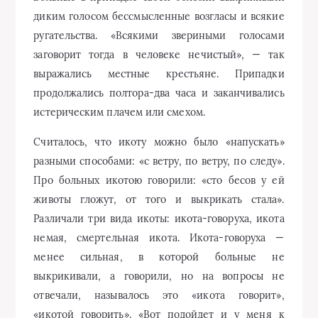
диким голосом бессмысленные возгласы и всякие
ругательства. «Всякими звериными голосами
заговорит тогда в человеке нечистый», — так
выражались местные крестьяне. Припадки
продолжались полтора-два часа и заканчивались
истерическим плачем или смехом.
Считалось, что икоту можно было «напускать»
разными способами: «с ветру, по ветру, по следу».
Про больных икотою говорили: «сто бесов у ей
животы гложут, от того и выкрикать стала».
Различали три вида икоты: икота-говоруха, икота
немая, смертельная икота. Икота-говоруха —
менее сильная, в которой больные не
выкрикивали, а говорили, но на вопросы не
отвечали, называлось это «икота говорит»,
«икотой говорить». «Вот подойдет и у меня к