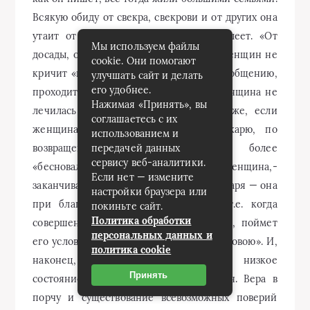
Всякую обиду от свекра, свекрови и от других она
утаит от мужа, оттого страдает и болеет. «От
Мы используем файлы
досады, от скрытой злобы» редкая Из женщин не
cookie. Они помогают
кричит «на голос». Порча эта, по его сообщению,
улучшать сайт и делать
его удобнее.
проходит с летами, если только эта женщина не
Нажимая «Принять», вы
лечилась у знахаря «бахаря». Обычно же, если
соглашаетесь с их
женщина закричит, ее везли к лекарю, по
использованием и
возвращении от него она еще более
передачей данных
сервису веб-аналитики.
«бесновалась». «Счастлива та женщина,-
Если нет — измените
заканчивает он, — которая не была у бахаря — она
настройки браузера или
при благоприятных обстоятельствах, т.е. когда
покиньте сайт.
Политика обработки
совершенно войдет в состав семейства, поймет
персональных данных и
его условия, сделается совершенно здоровою». И,
политика cookie
наконец, большое значение имело низкое
Принять
состояние культурного уровня крестьян. Вера в
порчу и существование всевозможных поверий