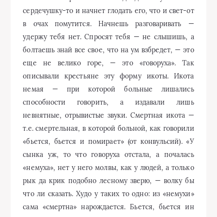
сердечушку-то и начнет глодать его, что и свет-от
в очах помутится. Начнешь разговаривать —
удержу тебя нет. Спросят тебя — не слышишь, а
болтаешь знай все свое, что на ум взбредет, — это
еще не велико горе, — это «говоруха». Так
описывали крестьяне эту форму икоты. Икота
немая — при которой больные лишались
способности говорить, а издавали лишь
невнятные, отрывистые звуки. Смертная икота —
т.е. смертельная, в которой больной, как говорили
«бьется, бьется и помирает» (от конвульсий). «У
сынка уж, то что говоруха отстала, а почалась
«немуха», нет у него молвы, как у людей, а только
рык да крик подобно лесному зверю, — волку бы
что ли сказать. Худо у таких то одно: из «немухи»
сама «смертна» нарождается. Бьется, бьется ин