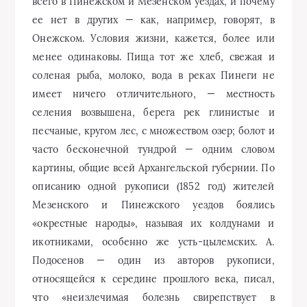
всего в Пинежском и Мезенском уездах, и почему
ее нет в других — как, например, говорят, в
Онежском. Условия жизни, кажется, более или
менее одинаковы. Пища тот же хлеб, свежая и
соленая рыба, молоко, вода в реках Пинеги не
имеет ничего отличительного, — местность
селения возвышена, берега рек глинистые и
песчаные, кругом лес, с множеством озер; болот и
часто бесконечной тундрой — одним словом
картины, общие всей Архангельской губернии. По
описанию одной рукописи (1852 год) жителей
Мезенского и Пинежского уездов боялись
«окрестные народы», называя их колдунами и
икотниками, особенно же усть-цылемских. А.
Подосенов — один из авторов рукописи,
относящейся к середине прошлого века, писал,
что «неизлечимая болезнь свирепствует в