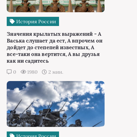
История России
Значения крылатых выражений - А
Васька слушает да ест, А впрочем он
дойдет до степепей известных, А
все-таки она вертится, А вы друзья
как ни садитесь
0
1980
2 мин.
История России