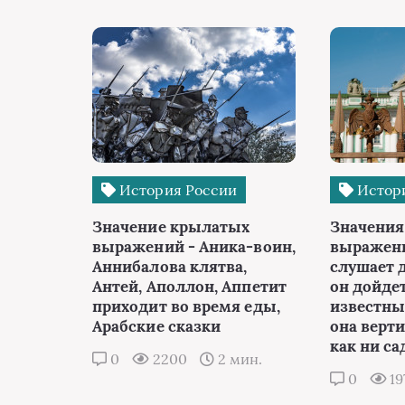
История России
Истор
Значение крылатых
Значения
выражений - Аника-воин,
выражени
Аннибалова клятва,
слушает д
Антей, Аполлон, Аппетит
он дойдет
приходит во время еды,
известных
Арабские сказки
она верти
как ни са
0
2200
2 мин.
0
19