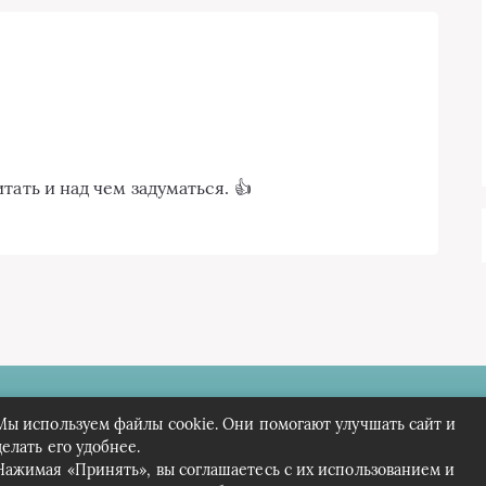
тать и над чем задуматься. 👍
 Краеведов
Мы используем файлы cookie. Они помогают улучшать сайт и
делать его удобнее.
Нажимая «Принять», вы соглашаетесь с их использованием и