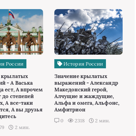
ия России
История России
 крылатых
Значение крылатых
й - А Васька
выражений - Александр
а ест, А впрочем
Македонский герой,
 до степепей
Алчущие и жаждущие,
, А все-таки
Альфа и омега, Альфонс,
тся, А вы друзья
Амфитрион
дитесь
0
2318
2 мин.
79
2 мин.