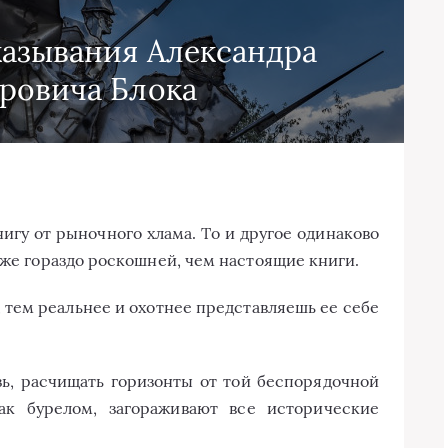
азывания Александра
ровича Блока
гу от рыночного хлама. То и другое одинаково
аже гораздо роскошней, чем настоящие книги.
 тем реальнее и охотнее представляешь ее себе
зь, расчищать горизонты от той беспорядочной
ак бурелом, загораживают все исторические