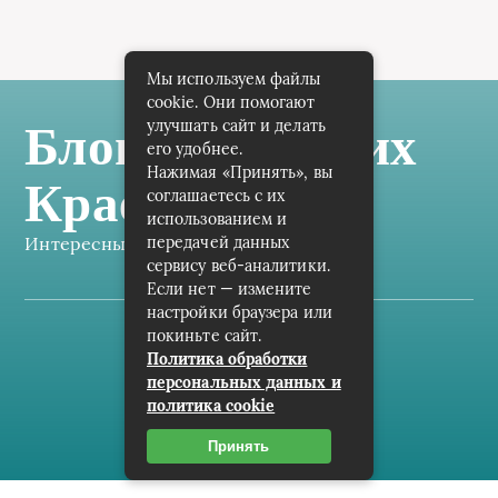
Мы используем файлы
cookie. Они помогают
улучшать сайт и делать
Блог Самарских
его удобнее.
Нажимая «Принять», вы
Краеведов
соглашаетесь с их
использованием и
Интересные заметки каждый день
передачей данных
сервису веб-аналитики.
Если нет — измените
настройки браузера или
покиньте сайт.
Карта сайта
Политика обработки
персональных данных и
Пользовательское соглашение
политика cookie
Контакты
Принять