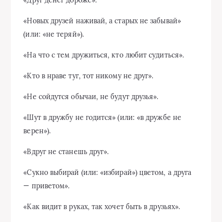
«Друг денег дороже».
«Новых друзей наживай, а старых не забывай»
(или: «не теряй»).
«На что с тем дружиться, кто любит судиться».
«Кто в нраве туг, тот никому не друг».
«Не сойдутся обычаи, не будут друзья».
«Шут в дружбу не годится» (или: «в дружбе не
верен»).
«Вдруг не станешь друг».
«Сукно выбирай (или: «избирай») цветом, а друга
— приветом».
«Как видит в руках, так хочет быть в друзьях».