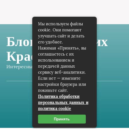
Мы используем файлы
cookie. Они помогают
улучшать сайт и делать
Блог Самарских
его удобнее.
Нажимая «Принять», вы
Краеведов
соглашаетесь с их
использованием и
Интересные заметки каждый день
передачей данных
сервису веб-аналитики.
Если нет — измените
настройки браузера или
покиньте сайт.
Карта сайта
Политика обработки
персональных данных и
Пользовательское соглашение
политика cookie
Контакты
Принять