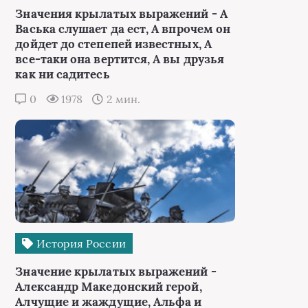
Значения крылатых выражений - А
Васька слушает да ест, А впрочем он
дойдет до степепей известных, А
все-таки она вертится, А вы друзья
как ни садитесь
0
1978
2 мин.
История России
Значение крылатых выражений -
Александр Македонский герой,
Алчущие и жаждущие, Альфа и