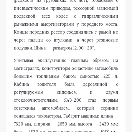
(редкость на грузовиках тех лет), тормозами с
пневматическим приводом, рессорной зависимой
подвеской всех колес с гидравлическими
рычажными амортизаторами у переднего моста.
Концы передних рессор соединялись с рамой не
через пальцы со втулками, а через резиновые
подушки. Шины — размером 12,00—20″.
Учитывая эксплуатацию главным образом на
магистралях, конструкторы оснастили автомобиль
большим топливным баком емкостью 225 л.
Кабина водителя была деревянной с
регулируемым сиденьем и двумя
стеклоочистителями. ЯАЗ-200 стал первым
советским автомобилем, который серийно
оснащался тахометром. Габарит машины: длина —
7620 мм, ширина — 2650 мм, высота — 2430 мм;
база — 4520 мм; колея колес: передних — 1950 мм,