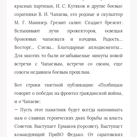
Вот строки газетной публикации: «Полбицын
говорит о победах на фронтах гражданской войны,
и о Чапаеве:
— Пусть этот памятник будет всегда напоминать
нам о славных героических днях борьбы за власть
Советов. Выступает Ермаков (горсовет). Выступает
командующий ПриВО Федько. От саратовских
чапаевцев — Петров. Представитель чапаевцев
Нижней Волги, соратник Чапаева, красный
командир — Горбачев. Последним выступает сын
Чапаева — Александр Чапаев:
— Товарищи, сегодня чествуют моего отца,
которого не забудут его товарищи и которого не
забудем мы, молодежь. Славные революционные
дела Чапаева всегда будут примером для нас. И я,
комсомолец, буду драться так же, как и отец, за