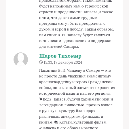
воспринимают этот период в истории
России.
Тем не менее, установка памятника в
наше время вызывает смешанные
чувства. 🤔 С одной стороны, это
возможность отдать должное его
героизму и заслугам. С другой стороны,
нужно помнить, что Гражданская война
была сложным и трагическим периодом
для многих семей. 💔 Возможно, стоило
бы создать мемориальный комплекс,
который бы отразил противоречивость
тех лет, вместо того чтобы
фокусироваться на одном человеке.
Важно, чтобы памятник стал местом, где
можно было бы проводить экскурсии
для школьников и гостей города,
рассказывая об истинной истории
событий тех лет. 🎓 Возможно, нам
также стоит подумать о современных
интерактивных элементах, чтобы
молодежь могла ближе познакомиться с
историей. 💡