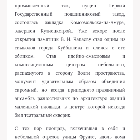
монумент удивительным образом объединил
скромный, но всегда приподнято-праздничный
ансамбль разностильных по архитектуре зданий
маленькой площади, в центре которой некогда
был театральный скверик.
С тех пор площадь, включившая в себя и
небольшой отрезок улицы Фрунзе, вдоль дома
крайкома партии и крайисполкома, стала
называться площадью имени В. И. Чапаева. Здесь
и раньше, начиная с 1917 года, проводились
различные митинги, массовые собрания,
торжественные шествия войск. Существует так же
копия памятника В. И. Чапаеву — на Выборгской
стороне в Ленинграде, на Тихорецком проспекте.
Когда в Ленинграде, перед отправкой в Самару,
собрали для общественного просмотра всю