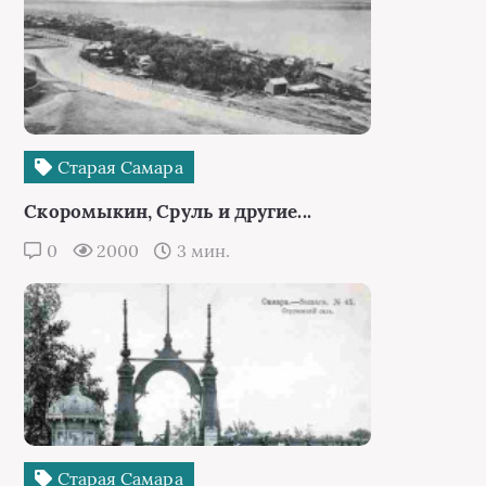
История Струковского сада
0
1953
13 мин.
Комментарии
(3)
Рябов Афанасий
07:05, 11 июня 2023
В Самаре должен быть памятник В. И.
Чапаеву, великому полководцу, герою
Отечества и символу непоколебимой
целеустремленности в борьбе за
освобождение России от интервентов.
Великая подвиг Чапаева должно быть
отмечено и в Самаре в виде памятника,
чтобы призывать к героизму и
православной морали. Такой памятник
будет напоминать нам о героической