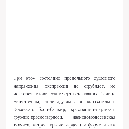
При этом состояние предельного душевного
напряжения, экспрессии не огрубляет, не
искажает человеческие черты атакующих. Их лица
естественны, индивидуальны и выразительны.
Комиссар, боец-башкир, крестьянин-партизан,
грузчик-красногвардеец, иванововознесенская
ткачиха, матрос, красногвардеец в форме и сам
Чапаев — люди, взятые из жизни. И ваятель —
силой своего таланта и художественного
воображения — дал им вечную жизнь в бронзе.
«Образы, намеченные в эскизах, — писал Манизер,
— разрабатывались потом на основе подходящей
натуры. Отдельный типаж взят с
непосредственных участников гражданской
войны. Так, например, мне позировал несколько