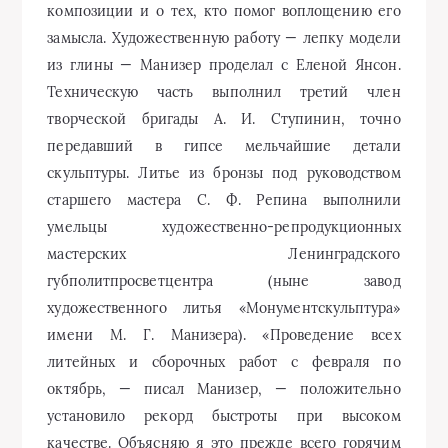
мастерских Ленинградского
губполитпросветцентра (ныне завод
художественного литья «Монументскульптура»
имени М. Г. Манизера). «Проведение всех
литейных и сборочных работ с февраля по
октябрь, — писал Манизер, — положительно
установило рекорд быстроты при высоком
качестве. Объясняю я это прежде всего горячим
желанием рабочих выполнить задание к сроку…
пониманием нашего художественного замысла и,
главное, сознанием ответственности за взятый на
себя труд».
В общественном просмотре памятника в
Ленинграде участвовали представители фабрик и
заводов, землячеств красных партизан, Союза
советских художников и Средневолжского