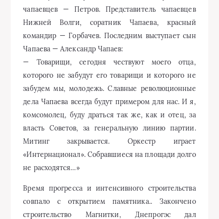
власть Советов, за генеральную линию партии.
Митинг закрывается. Оркестр играет
«Интернационал». Собравшиеся на площади долго
не расходятся…»
Время прогресса и интенсивного строительства
совпало с открытием памятника.. Закончено
строительство Магнитки, Днепрогэс дал
промышленный ток, пущен Первый
Государственный подшипниковый завод,
состоялась закладка Комсомольска-на-Амуре,
завершен Кузнецкстрой.. Уже вскоре после
открытия памятник В. И. Чапаеву стал одним из
символов города Куйбышева и слился с его
обликом. Став идейно-смысловым и
композиционным центром небольшого,
распахнутого в сторону Волги пространства,