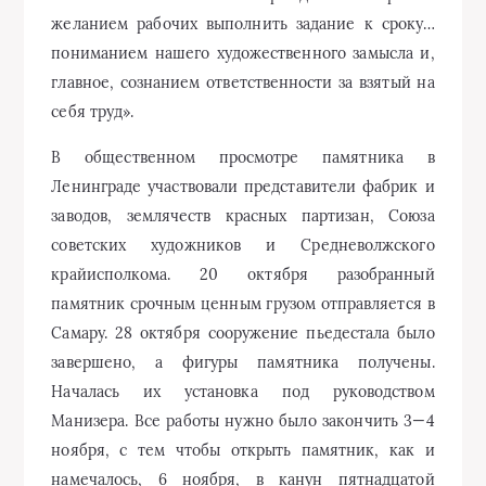
крайисполкома. 20 октября разобранный
памятник срочным ценным грузом отправляется в
Самару. 28 октября сооружение пьедестала было
завершено, а фигуры памятника получены.
Началась их установка под руководством
Манизера. Все работы нужно было закончить 3—4
ноября, с тем чтобы открыть памятник, как и
намечалось, 6 ноября, в канун пятнадцатой
годовщины Великого Октября. И они были
закончены! Иначе не появилось бы 4 ноября 1932
года постановление № 118 крайисполкома «Об
открытии памятника В. И. Чапаеву в Самаре».
Площадь празднично украшена. У здания
крайисполкома ждет начала военный оркестр.
Когда часы на Доме Красной Армии показали
четверть пятого, на площадь вступили бывшие