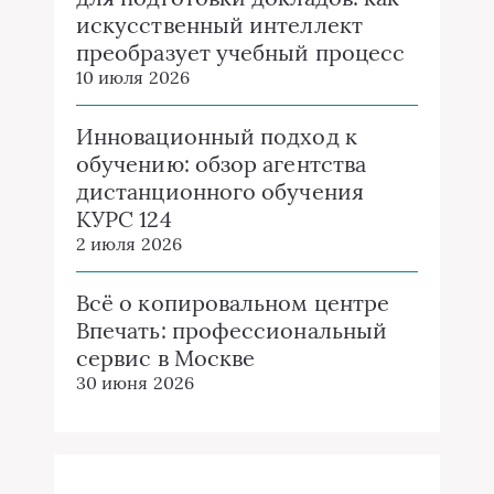
Свежие комментарии
Лукин Николай
к записи
Дажьбог, Симаргл, Стрибог и
Сварог
Горшкова Залина
к записи
2markers: умный поиск
расстояний между городами и
не только
Русаков Корней
к записи
Народные пословицы и
поговорки о гостеприимстве
Мартынов Фирс
к записи