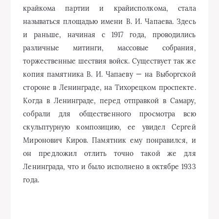
скульптурную композицию, ее увидел Сергей
Миронович Киров. Памятник ему понравился, и
он предложил отлить точно такой же для
Ленинграда, что и было исполнено в октябре 1933
года.
Вначале предполагалось установить памятник в
создаваемом в 30-е годы новом районе города, на
Московском проспекте, в парке. Но сделать это не
удалось — началась война. Разобранный памятник
хранился в одном из районов города, оказавшемся
вскоре рядом с линией фронта.. Узнав об этом,
курсанты стрелково-пулеметных курсов
Ленинградского фронта обратились в военный
совет с просьбой разрешить им перевезти все
фигуры памятника и чапаевского коня в более