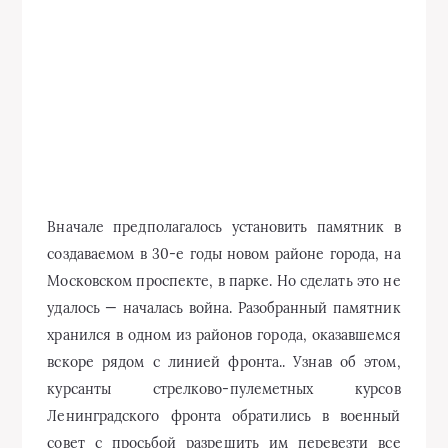
безопасное место. Курсанты соорудили из бревен
огромные сани и вручную погрузили на них
отливку. По заснеженным улицам голодного
Ленинграда ее буксировал грузовой автомобиль
ЗИС-5. Памятник был собран на временном
постаменте на площади перед зданием Военной
академии связи имени С. М. Буденного, где в то
время размещались стрелково-пулеметные курсы
фронта. На временном постаменте памятник В. И.
Чапаеву оставался до 1965 года. М. Г. Манизер и
архитектор Н. Ф. Бровкин разработали проект
стационарного постамента и реставрации
памятника. Его второе рождение и торжественное
открытие состоялось в канун 51-й годовщины
Великого Октября — 4 ноября 1968 года.
На Главную