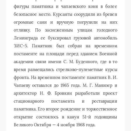
Старая Самара
От Волги до Тихого океана
0
2390
8 мин.