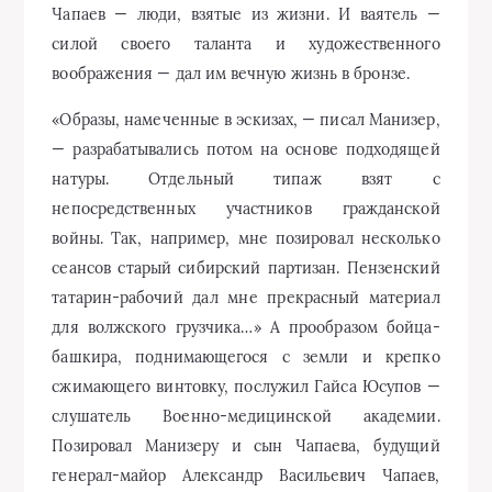
сеансов старый сибирский партизан. Пензенский
татарин-рабочий дал мне прекрасный материал
для волжского грузчика…» А прообразом бойца-
башкира, поднимающегося с земли и крепко
сжимающего винтовку, послужил Гайса Юсупов —
слушатель Военно-медицинской академии.
Позировал Манизеру и сын Чапаева, будущий
генерал-майор Александр Васильевич Чапаев,
внешне очень похожий на отца. В период
создания памятника возникали самые различные,
порой очень сложные организационно-
творческие вопросы. По своим размерам
монумент был задуман как один из наиболее
крупных в то время в стране (основание — 17 на 22
метра, высота — 10 метров, размер фигур —
полторы натуральные величины, вес бронзы,
пошедшей на отливку, 12 тонн). А срок —