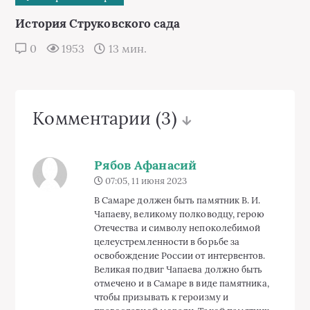
страсти и преданности Чапаева, а также
о том, что даже самые трудные
преграды могут быть преодолены с
духом и верой в победу. Таким образом,
памятник В. И. Чапаеву будет являться
источником вдохновения и поддержки
для жителей Самары.
Шаров Тихомир
15:33, 17 декабря 2024
Памятник В. И. Чапаеву в Самаре — это
не просто дань уважения знаменитому
красногвардейцу и герою Гражданской
войны, но и важный элемент сохранения
исторической памяти нашего региона.
🌟Ведь Чапаев, будучи харизматичной и
легендарной личностью, прочно вошел
в русскую культуру благодаря
различным анекдотам, фильмам и
книгам. 📚 Кстати, культовый фильм
«Чапаев» и его образ «Красного
комиссара» повлияли на то, как многие