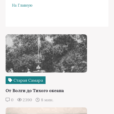
Старая Самара
Скоромыкин, Сруль и другие...
0
2000
3 мин.
Старая Самара