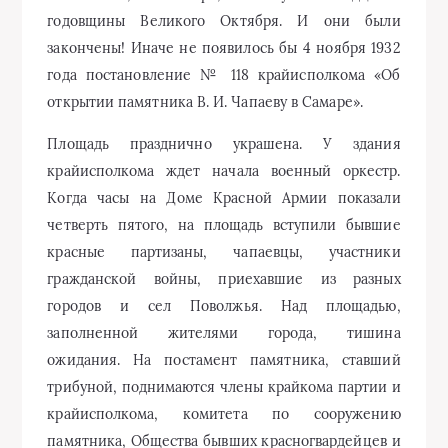
красные партизаны, чапаевцы, участники
гражданской войны, приехавшие из разных
городов и сел Поволжья. Над площадью,
заполненной жителями города, тишина
ожидания. На постамент памятника, ставший
трибуной, поднимаются члены крайкома партии и
крайисполкома, комитета по сооружению
памятника, Общества бывших красногвардейцев и
красных партизан, И. С. Кутяков и другие боевые
соратники В. И. Чапаева, его родные и скульптор
М. Г. Манизер. Гремит салют. Спадает брезент.
Вспыхивают лучи прожекторов, освещая
бронзовых чапаевцев и начдива. Радость…
Восторг… Слезы… Благодарные аплодисменты…
Для многих то были незабываемые минуты новой
встречи с Чапаевым, встречи со своим, еще
совсем недавним боевым прошлым.