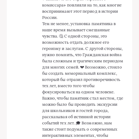
В целом, здорово, что в нашем городе
появляются новые культурные объекты,
но давайте помнить, что увековечивание
исторических фигур требует
взвешенного подхода и уважения к
множеству точек зрения. 🤝
Харитонова Ева
09:46, 17 января 2026
Интересно, как он впишется в городской
ландшафт. 🤔
Комментарии закрыты.