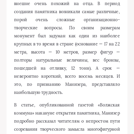
невероятно короткий, всего восемь месяцев. И
это, по признанию Манизера, представляло
наибольшую трудность.
В статье, опубликованной газетой «Волжская
коммуна» накануне открытия памятника, Манизер
подробно рассказал читателям о непростом пути
созревания творческого замысла многофигурной
композиции и о тех, кто помог воплощению его
замысла. Художественную работу — лепку модели
из глины — Манизер проделал с Еленой Янсон.
Техническую часть выполнил третий член
творческой бригады А. И. Ступинин, точно
передавший в гипсе мельчайшие детали
скульптуры. Литье из бронзы под руководством
старшего мастера С. Ф. Репина выполнили
умельцы художественно-репродукционных