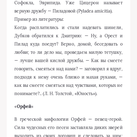
Софокла, Эврипида. Уже Цицерон называет
верную дружбу — Пиладовой (Pyladea amicitia).
Пример из литературы:
Когда расплатились и стали надевать шинели,
Дубков обратился к Дмитрию: — Ну, а Орест и
Пилад куда поедут? Верно, домой, беседовать о
любви; то ли дело мы, проведаем милую тетушку,
— лучше вашей кислой дружбы. — Как вы смеете
говорить, смеяться над нами? — заговорил я вдруг,
подходя к нему очень близко и махая руками, —
как вы смеете смеяться над чувствами, которых не
понимаете?.. (Л. Н. Толстой, «Юность»).
«
Орфей
«
В греческой мифологии Орфей — певец-герой.
Сила чудесных его песен заставляла диких зверей
выходить из своих логовищ и следовать за ним;