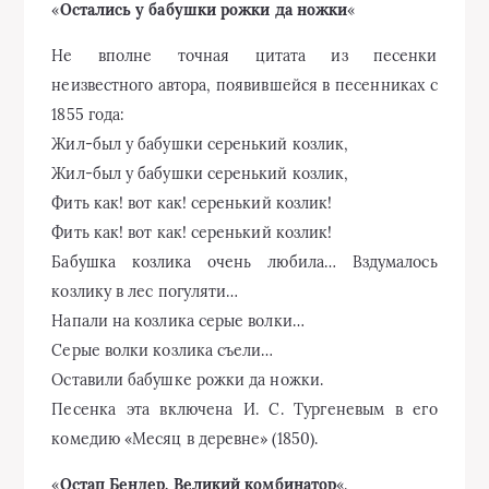
«
Остались у бабушки рожки да ножки
«
Не вполне точная цитата из песенки
неизвестного автора, появившейся в песенниках с
1855 года:
Жил-был у бабушки серенький козлик,
Жил-был у бабушки серенький козлик,
Фить как! вот как! серенький козлик!
Фить как! вот как! серенький козлик!
Бабушка козлика очень любила… Вздумалось
козлику в лес погуляти…
Напали на козлика серые волки…
Серые волки козлика съели…
Оставили бабушке рожки да ножки.
Песенка эта включена И. С. Тургеневым в его
комедию «Месяц в деревне» (1850).
«
Остап Бендер. Великий комбинатор
«.