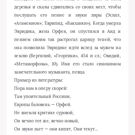
деревья и скалы сдвигались со своих мест, чтобы
послушать его пение и звуки лиры (Эсхил,
«Агамемнон»; Еврипид, «Вакханки»). Когда умерла
Эвридика, жена Орфея, он спустился в Аид и
пением своим так растрогал царицу теней, что
она позволила Эвридике идти вслед за мужем на
землю (Вергилий, «Георгики», 454 и сл.; Овидий,
«Метаморфозы», 10). Имя его стало синонимом
замечательного музыканта, певца.
Пример из литературы:
Пора нам в оперу скорей:
Там упоительный Россини,
Европы баловень — Орфей.
Не внемля критике суровой,
Он вечно тот же, вечно новый,
Он звуки льет — они кипят, Они текут…