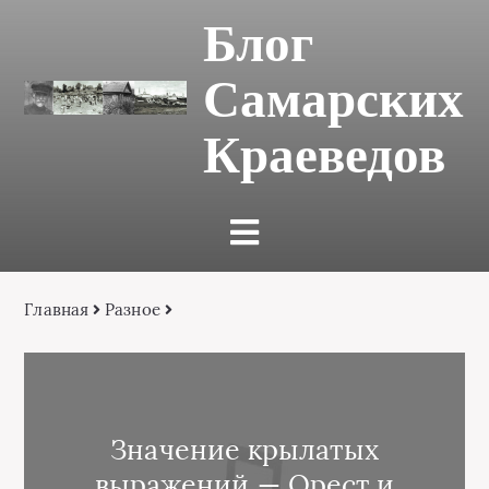
Блог
Самарских
Краеведов
Главная
Разное
Значение крылатых
выражений — Орест и