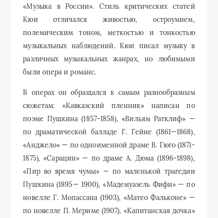
«Музыка в России». Стиль критических статей
Кюи отличался живостью, остроумием,
полемическим тоном, меткостью и тонкостью
музыкальных наблюдений. Кюи писал музыку в
различных музыкальных жанрах, но любимыми
были опера и романс.
В операх он обращался к самым разнообразным
сюжетам: «Кавказский пленник» написан по
поэме Пушкина (1857-1858), «Вильям Ратклиф» —
по драматической балладе Г. Гейне (1861—1868),
«Анджело» — по одноименной драме В. Гюго (1871-
1875), «Сарацин» — по драме А. Дюма (1896-1898),
«Пир во время чумы» — по маленькой трагедии
Пушкина (1895— 1900), «Мадемуазель Фифи» — по
новелле Г. Мопассана (1903), «Матео Фальконе» —
по новелле П. Мериме (1907), «Капитанская дочка»