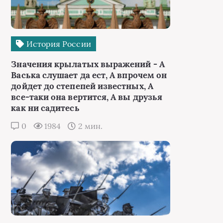
История России
Значения крылатых выражений - А
Васька слушает да ест, А впрочем он
дойдет до степепей известных, А
все-таки она вертится, А вы друзья
как ни садитесь
0
1984
2 мин.