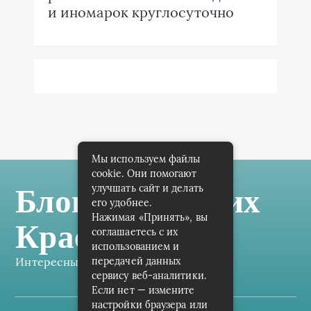
и иномарок круглосуточно
Мы используем файлы
cookie. Они помогают
улучшать сайт и делать
Блог Самарских
его удобнее.
Нажимая «Принять», вы
Краеведов
соглашаетесь с их
использованием и
Интересные заметки каждый день
передачей данных
сервису веб-аналитики.
Если нет — измените
настройки браузера или