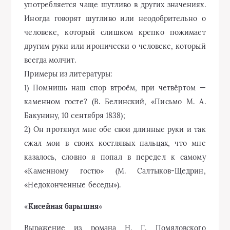
употребляется чаще шутливо в других значениях.
Иногда говорят шутливо или неодобрительно о
человеке, который слишком крепко пожимает
другим руки или иронически о человеке, который
всегда молчит.
Примеры из литературы:
1) Помнишь наш спор втроём, при четвёртом —
каменном госте? (В. Белинский, «Письмо М. А.
Бакунину, 10 сентября 1838);
2) Он протянул мне обе свои длинные руки и так
сжал мои в своих костлявых пальцах, что мне
казалось, словно я попал в передел к самому
«Каменному гостю» (М. Салтыков-Щедрин,
«Недоконченные беседы»).
«
Кисейная барышня
«
Выражение из романа Н. Г. Помяловского