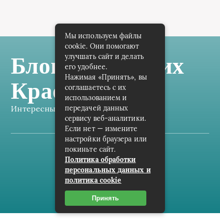
Мы используем файлы
cookie. Они помогают
улучшать сайт и делать
Блог Самарских
его удобнее.
Нажимая «Принять», вы
Краеведов
соглашаетесь с их
использованием и
Интересные заметки каждый день
передачей данных
сервису веб-аналитики.
Если нет — измените
настройки браузера или
покиньте сайт.
Карта сайта
Политика обработки
персональных данных и
Пользовательское соглашение
политика cookie
Контакты
Принять