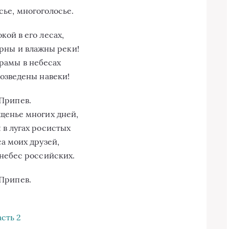
ье, многоголосье.
кой в его лесах,
ерны и влажны реки!
рамы в небесах
озведены навеки!
Припев.
щенье многих дней,
 в лугах росистых
са моих друзей,
 небес российских.
Припев.