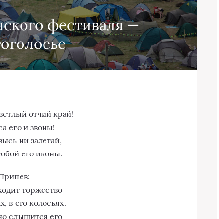
нского фестиваля —
оголосье
ветлый отчий край!
са его и звоны!
высь ни залетай,
тобой его иконы.
Припев:
ходит торжество
х, в его колосьях.
но слышится его