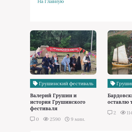
На Главную
Грушинский фестиваль
Грушин
Валерий Грушин и
Бардовск
история Грушинского
оставлю 
фестиваля
2
11
0
2590
9 мин.