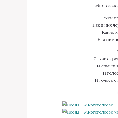
Многоголос
Какой по
Как в них ч
Какие х
Над ним в
Я—как скре
И слышу я
И голо
И голоса с