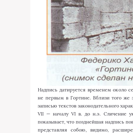
Надпись датируется временем около сер
не первым в Гортине. Вблизи того же
записью текстов законодательного харак
VII — началу VI в. до н.э. Сличение 
показывает, что позднейшая надпись по
представляя собою, видимо, расшир