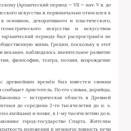
ескому (Архаический период — VII — нач. V в. до
еческого искусства и первоначально относился к
 в основном, декоративного и пластического,
еометрического искусства и искусством
 «архаический период» был распространён не
 общественную жизнь Греции, поскольку в этот
и веками», наблюдалось значительное развитие
тии, философии, театра, поэзии, возрождение
 с древнейших времён был известен своими
 сообщает Аристотель. По его словам, дорийцы,
Лаконика — историческая область в Древней
легами до середины 2-го тысячелетия до н. э.
но ахейцами и позже, к 1-му тысячелетию до н.
аконике город-государство Спарта. Жителям
краткость изложения и немногословность речи