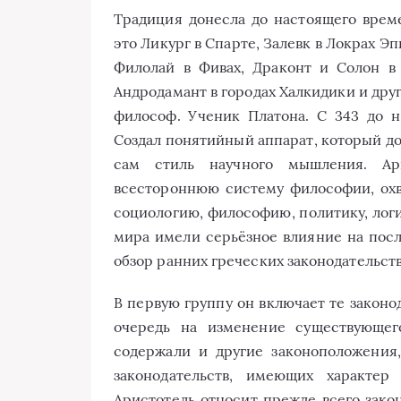
Традиция донесла до настоящего врем
это Ликург в Спарте, Залевк в Локрах Э
Филолай в Фивах, Драконт и Солон в
Андродамант в городах Халкидики и дру
философ. Ученик Платона. С 343 до н
Создал понятийный аппарат, который д
сам стиль научного мышления. Ар
всестороннюю систему философии, охв
социологию, философию, политику, логи
мира имели серьёзное влияние на посл
обзор ранних греческих законодательств,
В первую группу он включает те законо
очередь на изменение существующег
содержали и другие законоположения
законодательств, имеющих характер
Аристотель относит прежде всего закон