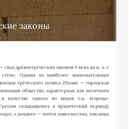
ские законы
— свод древнегреческих законов V века до н. э. с
 стене. Одним из наиболее знаменательных
вления греческого полиса (Полис — городская
анизации общества, характерная для античного
в качестве одного из видов т.н. «города-
 Греции складывалось в Архаический период),
родах, а позднее — почти повсеместно, писаных