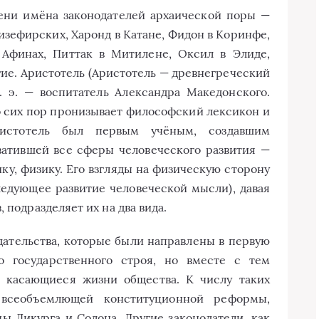
ени имёна законодателей архаической поры —
пизефирских, Харонд в Катане, Фидон в Коринфе,
 Афинах, Питтак в Митилене, Оксил в Элиде,
гие. Аристотель (Аристотель — древнегреческий
. э. — воспитатель Александра Македонского.
о сих пор пронизывает философский лексикон и
истотель был первым учёным, создавшим
атившей все сферы человеческого развития —
ку, физику. Его взгляды на физическую сторону
едующее развитие человеческой мысли), давая
 подразделяет их на два вида.
дательства, которые были направлены в первую
о государственного строя, но вместе с тем
, касающиеся жизни общества. К числу таких
 всеобъемлющей конституционной реформы,
ы Ликурга и Солона. Другие законодатели, как