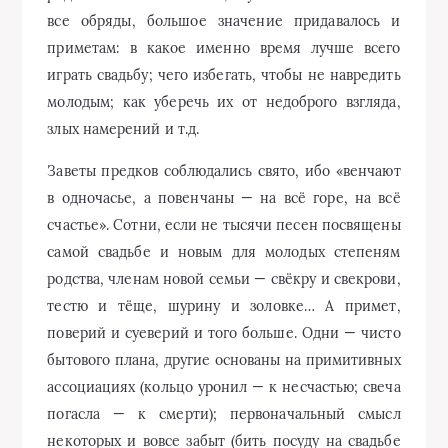
все обряды, большое значение придавалось и
приметам: в какое именно время лучше всего
играть свадьбу; чего избегать, чтобы не навредить
молодым; как уберечь их от недоброго взгляда,
злых намерений и т.д.
Заветы предков соблюдались свято, ибо «венчают
в одночасье, а повенчаны — на всё горе, на всё
счастье». Сотни, если не тысячи песен посвящены
самой свадьбе и новым для молодых степеням
родства, членам новой семьи — свёкру и свекрови,
тестю и тёще, шурину и золовке… А примет,
поверий и суеверий и того больше. Одни — чисто
бытового плана, другие основаны на примитивных
ассоциациях (кольцо уронил — к несчастью; свеча
погасла — к смерти); первоначальный смысл
некоторых и вовсе забыт (бить посуду на свадьбе