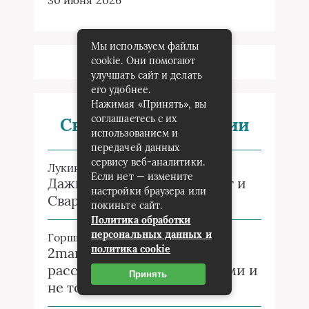
30 июня 2026
Мы используем файлы
cookie. Они помогают
улучшать сайт и делать
его удобнее.
Нажимая «Принять», вы
соглашаетесь с их
Свежие комментарии
использованием и
передачей данных
сервису веб-аналитики.
Лукин Николай
к записи
Если нет — измените
Дажьбог, Симаргл, Стрибог и
настройки браузера или
Сварог
покиньте сайт.
Политика обработки
персональных данных и
Горшкова Залина
к записи
политика cookie
2markers: умный поиск
расстояний между городами и
Принять
не только