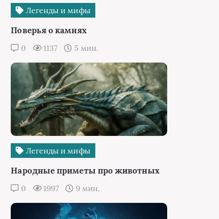
Легенды и мифы
Поверья о камнях
0
1137
5 мин.
Легенды и мифы
Народные приметы про животных
0
1997
9 мин.