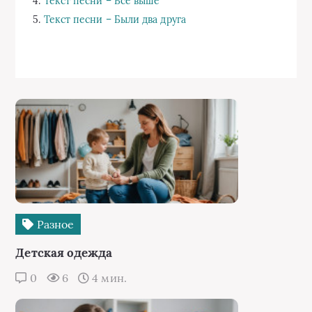
4.
Текст песни – Все выше
5.
Текст песни – Были два друга
Разное
Детская одежда
0
6
4 мин.