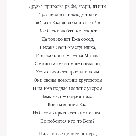
Друзья природы: рыбы, звери, птицы.
И разнеслись повсюду толки:
«Стихи Ежа довольно колки!..»
Все басни любят, не секрет.
Да только вот Ежа сосед,
Писака Заяц-хвастунишка,
И стихоплетка-врунья Мышка
С ежовым текстом не согласны,
Хотя стихи его просты и ясны.
Они своим довольны кругозором
И на Ежа подчас глядят с укором.
Язык Ежа — острей ножа!
Богаты знания Ежа.
Из басен вырвать хоть пол слога…
Не побоится кто-то Бога?!
Писаки все ценители пера,