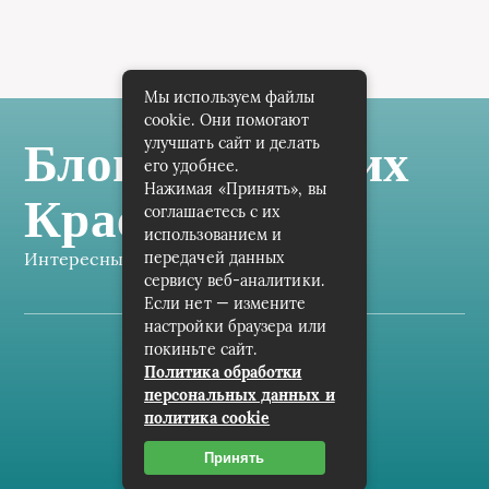
Мы используем файлы
cookie. Они помогают
улучшать сайт и делать
Блог Самарских
его удобнее.
Нажимая «Принять», вы
Краеведов
соглашаетесь с их
использованием и
Интересные заметки каждый день
передачей данных
сервису веб-аналитики.
Если нет — измените
настройки браузера или
покиньте сайт.
Карта сайта
Политика обработки
персональных данных и
Пользовательское соглашение
политика cookie
Контакты
Принять