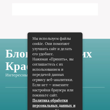
Мы используем файлы
cookie. Они помогают
улучшать сайт и делать
Блог Самарских
его удобнее.
Нажимая «Принять», вы
Краеведов
соглашаетесь с их
использованием и
Интересные заметки каждый день
передачей данных
сервису веб-аналитики.
Если нет — измените
настройки браузера или
покиньте сайт.
Карта сайта
Политика обработки
персональных данных и
Пользовательское соглашение