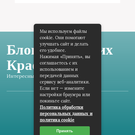
Мы используем файлы
cookie. Они помогают
улучшать сайт и делать
Блог Самарских
его удобнее.
Нажимая «Принять», вы
Краеведов
соглашаетесь с их
использованием и
передачей данных
Интересные заметки каждый день
сервису веб-аналитики.
Если нет — измените
настройки браузера или
покиньте сайт.
Карта сайта
Политика обработки
персональных данных и
Пользовательское соглашение
политика cookie
Контакты
Принять