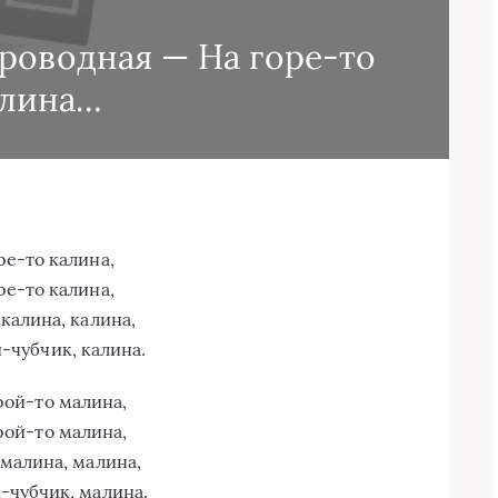
роводная — На горе-то
алина…
ре-то калина,
ре-то калина,
 калина, калина,
-чубчик, калина.
рой-то малина,
рой-то малина,
малина, малина,
-чубчик, малина.