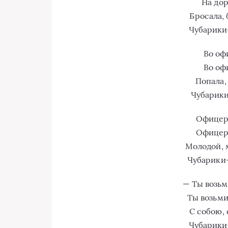
На дор
Бросала, 
Чубарики-
Во оф
Во оф
Попала,
Чубарики
Офицер
Офицер
Молодой, 
Чубарики-
— Ты возьм
Ты возьми
С собою, 
Чубарики-