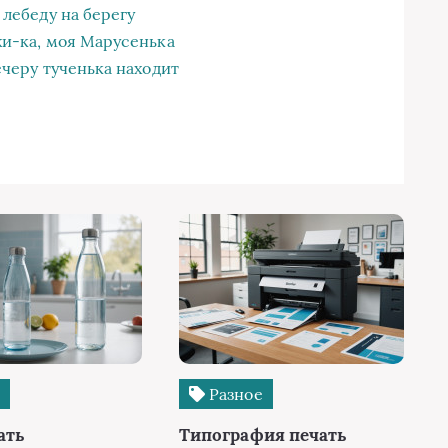
 лебеду на берегу
жи-ка, моя Марусенька
ечеру тученька находит
е
Разное
ать
Типография печать