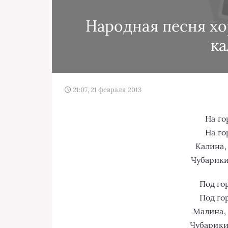
Народная песня хо
к
21:07, 21 февраля 2013
На го
На го
Калина,
Чубарики
Под го
Под го
Малина, 
Чубарики