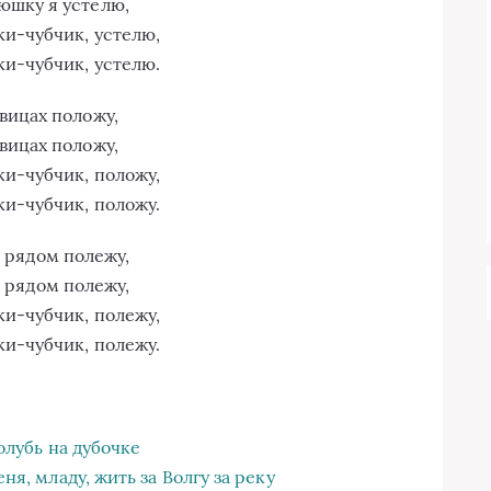
юшку я устелю,
ки-чубчик, устелю,
ки-чубчик, устелю.
вицах положу,
вицах положу,
ки-чубчик, положу,
ки-чубчик, положу.
 рядом полежу,
 рядом полежу,
ки-чубчик, полежу,
ки-чубчик, полежу.
олубь на дубочке
я, младу, жить за Волгу за реку