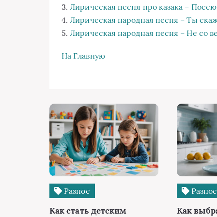
3.
Лирическая песня про казака – Посею
4.
Лирическая народная песня – Ты ска
5.
Лирическая народная песня – Не со в
На Главную
Разное
Разно
Как стать детским
Как выбр