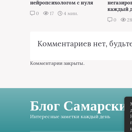
нейропсихологом с нуля
негазиро
каждый 
0
17
4 мин.
0
2
Комментариев нет, будьте
Комментарии закрыты.
Блог Самарских
Интересные заметки каждый день