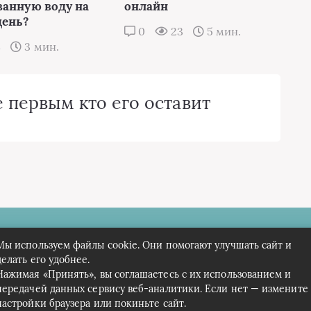
ванную воду на
онлайн
день?
0
23
5 мин.
8
3 мин.
 первым кто его оставит
 Краеведов
Мы используем файлы cookie. Они помогают улучшать сайт и
делать его удобнее.
Нажимая «Принять», вы соглашаетесь с их использованием и
передачей данных сервису веб-аналитики. Если нет — измените
настройки браузера или покиньте сайт.