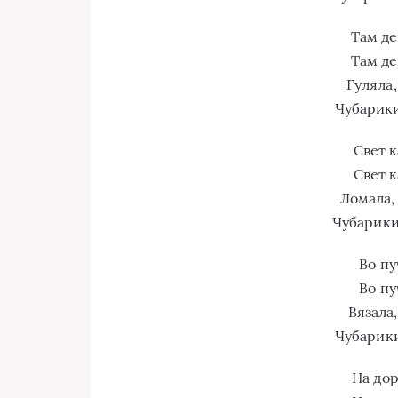
Там де
Там де
Гуляла,
Чубарики
Свет к
Свет к
Ломала,
Чубарики
Во пу
Во пу
Вязала,
Чубарики
На дор