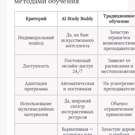
методами обучения
Традиционное
Критерий
AI Study Buddy
обучение
Зачастую
Да, на базе
Индивидуальный
ограничен
искусственного
подход
возможностям
интеллекта
преподавателя
Постоянный
Зависит от
Доступность
онлайн-доступ
расписания и
24/7
местоположени
Адаптация
Автоматическая
На усмотрение
программы
и постоянная
преподавателя
Да, широкий
Использование
Обычно
спектр
мультимедийных
ограниченное
интерактивных
материалов
применение
ресурсов
Вариативная —
Зачастую дорож
подписка или
и требует