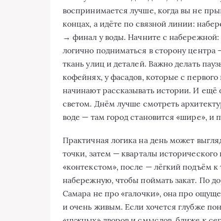
воспринимается лучше, когда вы не пр
концах, а идёте по связной линии: наб
→ финал у воды. Начните с набережной:
логично подниматься в сторону центра —
ткань улиц и деталей. Важно делать пауз
кофейнях, у фасадов, которые с первого
начинают рассказывать истории. И ещё 
светом. Днём лучше смотреть архитектур
воде — там город становится «шире», и 
Практичная логика на день может выгля
точки, затем — кварталы исторического 
«контекстом», после — лёгкий подъём к 
набережную, чтобы поймать закат. По д
Самара не про «галочки», она про ощущ
и очень живым. Если хочется глубже пон
«нужных» дворов и смыслов, ближе к се