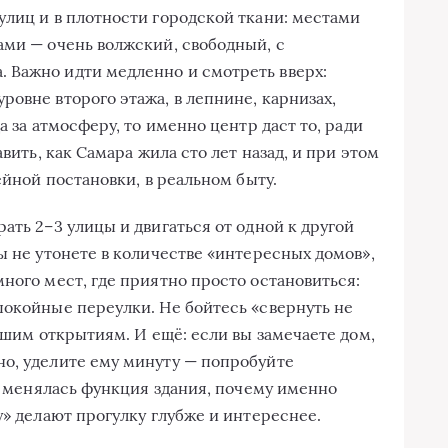
улиц и в плотности городской ткани: местами
ами — очень волжский, свободный, с
 Важно идти медленно и смотреть вверх:
овне второго этажа, в лепнине, карнизах,
а за атмосферу, то именно центр даст то, ради
авить, как Самара жила сто лет назад, и при этом
ейной постановки, в реальном быту.
ать 2–3 улицы и двигаться от одной к другой
ы не утонете в количестве «интересных домов»,
ного мест, где приятно просто остановиться:
покойные переулки. Не бойтесь «свернуть не
учшим открытиям. И ещё: если вы замечаете дом,
о, уделите ему минуту — попробуйте
ак менялась функция здания, почему именно
у» делают прогулку глубже и интереснее.