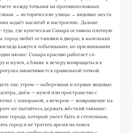
ыгаете между точками на противоположных
ережная → исторические улицы → видовые места
 она задаёт масштаб и настроение. Дальше
 туда, где купеческая Самара оставила плотную
ы: город любит остановки в дворах, в маленьких
 взгляда кажутся «обычными», но при внимании
один нюанс: Самара красиво работает со
у и музеи, а ближе к вечеру возвращаться к
прогулка заканчивается правильной точкой.
деть так: утром — набережная и первые видовые
центра, днём — музей или пространство с
точке с панорамой, а вечером — возвращение на
ороге не пытайтесь держать жёсткий тайминг:
ение города, который умеет быть и степенным,
ять город и не тратить время на поиск
редине дня удобно подключить прогулку с