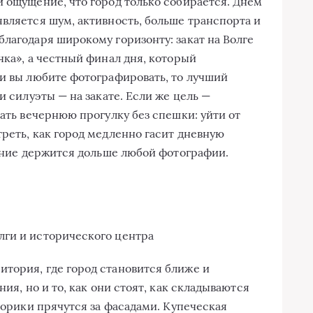
и ощущение, что город только собирается. Днём
является шум, активность, больше транспорта и
благодаря широкому горизонту: закат на Волге
чка», а честный финал дня, который
ли вы любите фотографировать, то лучший
и силуэты — на закате. Если же цель —
лать вечернюю прогулку без спешки: уйти от
треть, как город медленно гасит дневную
ление держится дольше любой фотографии.
тория, где город становится ближе и
ния, но и то, как они стоят, как складываются
дворики прячутся за фасадами. Купеческая