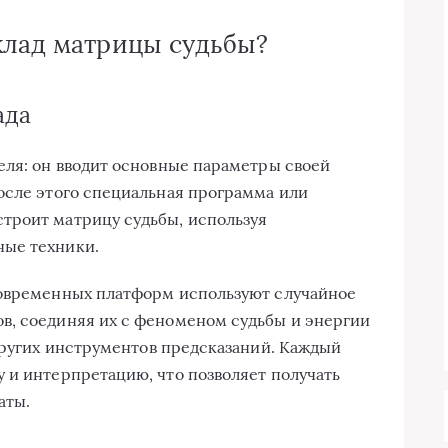
клад матрицы судьбы?
ада
еля: он вводит основные параметры своей
осле этого специальная программа или
троит матрицу судьбы, используя
ные техники.
современных платформ используют случайное
в, соединяя их с феноменом судьбы и энергии
других инструментов предсказаний. Каждый
 и интерпретацию, что позволяет получать
аты.