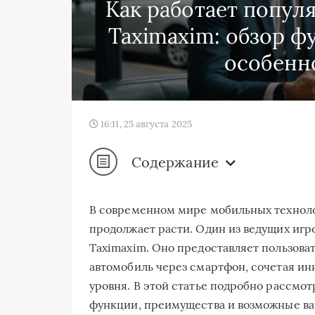
Как работает попул
Taximaxim: обзор ф
особенн
16:11, 25 августа 2025
Содержание
В современном мире мобильных техноло
продолжает расти. Один из ведущих иг
Taximaxim. Оно предоставляет пользова
автомобиль через смартфон, сочетая и
уровня. В этой статье подробно рассмо
функции, преимущества и возможные вар