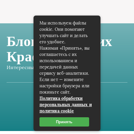
Мы используем файлы
cookie. Они помогают
улучшать сайт и делать
Блог Самарских
его удобнее.
Нажимая «Принять», вы
Краеведов
соглашаетесь с их
использованием и
Интересные заметки каждый день
передачей данных
сервису веб-аналитики.
Если нет — измените
настройки браузера или
покиньте сайт.
Карта сайта
Политика обработки
персональных данных и
Пользовательское соглашение
политика cookie
Контакты
Принять