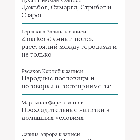
Лукин Николай
к записи
Дажьбог, Симаргл, Стрибог и
Сварог
Горшкова Залина
к записи
2markers: умный поиск
расстояний между городами и
не только
Русаков Корней
к записи
Народные пословицы и
поговорки о гостеприимстве
Мартынов Фирс
к записи
Прохладительные напитки в
домашних условиях
Савина Аврора
к записи