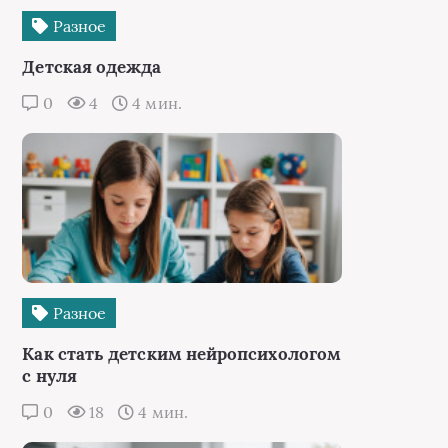
Разное
Детская одежда
0
4
4 мин.
Разное
Как стать детским нейропсихологом
с нуля
0
18
4 мин.