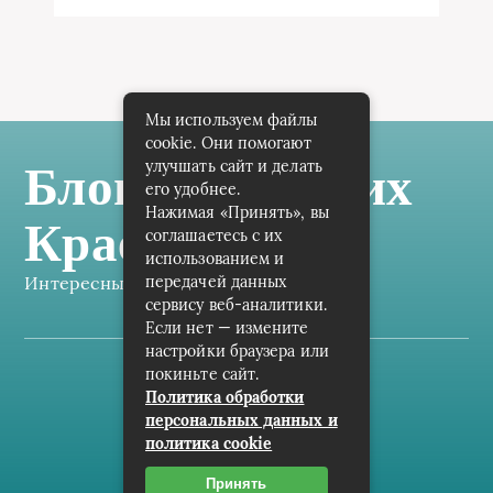
Мы используем файлы
cookie. Они помогают
улучшать сайт и делать
Блог Самарских
его удобнее.
Нажимая «Принять», вы
Краеведов
соглашаетесь с их
использованием и
передачей данных
Интересные заметки каждый день
сервису веб-аналитики.
Если нет — измените
настройки браузера или
покиньте сайт.
Карта сайта
Политика обработки
персональных данных и
Пользовательское соглашение
политика cookie
Контакты
Принять