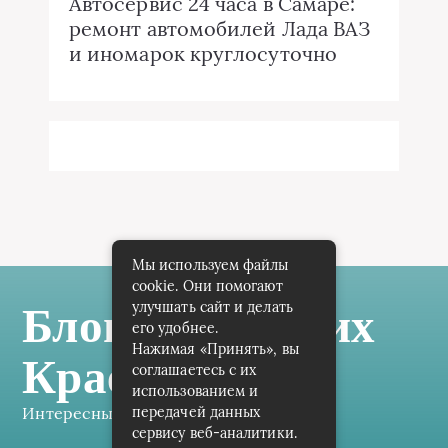
Автосервис 24 часа в Самаре:
ремонт автомобилей Лада ВАЗ
и иномарок круглосуточно
Мы используем файлы
cookie. Они помогают
улучшать сайт и делать
Блог Самарских
его удобнее.
Нажимая «Принять», вы
Краеведов
соглашаетесь с их
использованием и
Интересные заметки каждый день
передачей данных
сервису веб-аналитики.