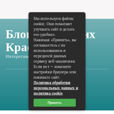
Мы используем файлы
cookie. Они помогают
улучшать сайт и делать
Блог Самарских
его удобнее.
Нажимая «Принять», вы
Краеведов
соглашаетесь с их
использованием и
передачей данных
Интересные заметки каждый день
сервису веб-аналитики.
Если нет — измените
настройки браузера или
покиньте сайт.
Карта сайта
Политика обработки
персональных данных и
Пользовательское соглашение
политика cookie
Контакты
Принять