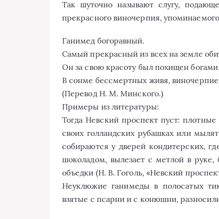
Так шуточно называют слугу, подающ
прекрасного виночерпия, упоминаемого в
Ганимед богоравный.
Самый прекрасный из всех на земле об
Он за свою красоту был похищен богами,
В сонме бессмертных живя, виночерпие
(Перевод Н. М. Минского.)
Примеры из литературы:
Тогда Невский проспект пуст: плотные
своих голландских рубашках или мыля
собираются у дверей кондитерских, где
шоколадом, вылезает с метлой в руке,
объедки (Н. В. Гоголь, «Невский проспект
Неуклюжие ганимеды в полосатых тик
взятые с псарни и с конюшни, разносили 