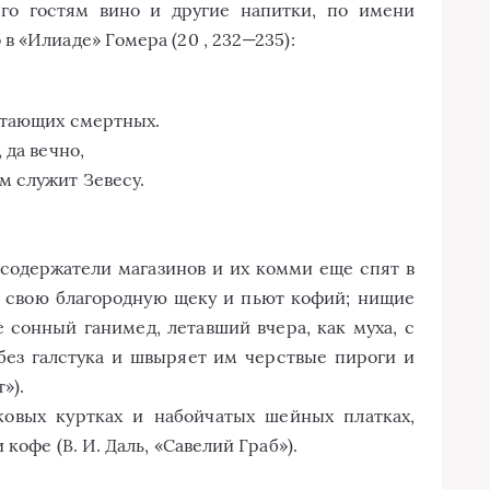
его гостям вино и другие напитки, по имени
 «Илиаде» Гомера (20 , 232—235):
итающих смертных.
 да вечно,
м служит Зевесу.
 содержатели магазинов и их комми еще спят в
т свою благородную щеку и пьют кофий; нищие
 сонный ганимед, летавший вчера, как муха, с
 без галстука и швыряет им черствые пироги и
»).
овых куртках и набойчатых шейных платках,
кофе (В. И. Даль, «Савелий Граб»).