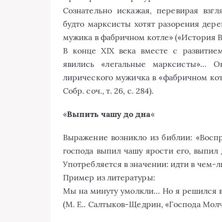
Сознательно искажая, перевирая взгл
будто марксисты хотят разорения дере
мужика в фабричном котле» («История ВКП(
В конце XIX века вместе с развити
явились «легальные марксисты»… Он
лирического мужичка в «фабричном котл
Собр. соч., т. 26, с. 284).
«
Выпить чашу до дна
«
Выражение возникло из библии: «Воспр
господа выпил чашу ярости его, выпил д
Употребляется в значении: идти в чем-л
Пример из литературы:
Мы на минуту умолкли… Но я решился в
(М. Е.. Салтыков-Щедрин, «Господа Мол