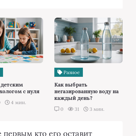
е
Разное
ь детским
Как выбрать
хологом с нуля
негазированную воду на
каждый день?
0
4 мин.
0
31
3 мин.
 первым кто его оставит