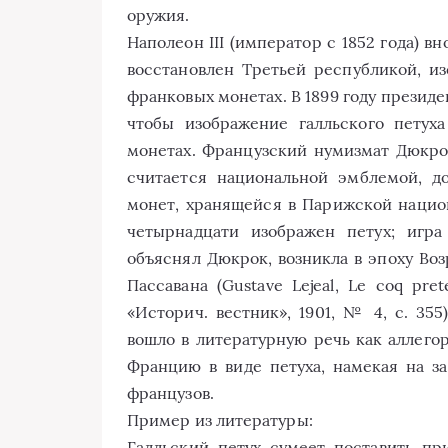
оружия.
Наполеон III (император с 1852 года) в
восстановлен Третьей республикой, из
франковых монетах. В 1899 году президе
чтобы изображение галльского петух
монетах. Французский нумизмат Дюкрок
считается национальной эмблемой, до
монет, хранящейся в Парижской национ
четырнадцати изображен петух; игра
объяснял Дюкрок, возникла в эпоху Воз
Пассавана (Gustave Lejeal, Le coq prete
«Историч. вестник», 1901, № 4, с. 35
вошло в литературную речь как аллего
Францию в виде петуха, намекая на з
французов.
Пример из литературы:
Галльский петух сумеет поставить п