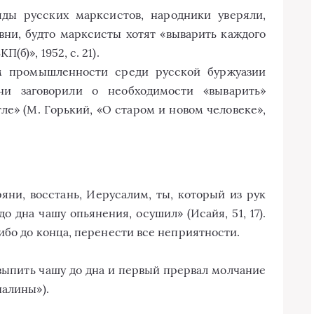
яды русских марксистов, народники уверяли,
вни, будто марксисты хотят «выварить каждого
б)», 1952, с. 21).
ем промышленности среди русской буржуазии
и заговорили о необходимости «выварить»
е» (М. Горький, «О старом и новом человеке»,
яни, восстань, Иерусалим, ты, который из рук
о дна чашу опьянения, осушил» (Исайя, 51, 17).
ибо до конца, перенести все неприятности.
ыпить чашу до дна и первый прервал молчание
чалины»).