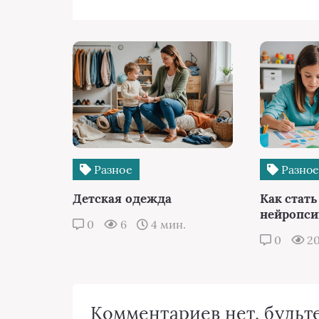
Разное
Разно
Детская одежда
Как стат
нейропси
0
6
4 мин.
0
2
Комментариев нет, будьте