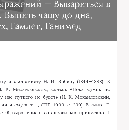
ыражений — Вывариться в
 Выпить чашу до дна,
х, Гамлет, Ганимед
у и экономисту Н. И. Зиберу (1844—1888). В
Н. К. Михайловским, сказал: «Пока мужик не
у нас путного не будет» (Н. К. Михайловский,
я смута, т. 1, СПБ. 1900, с. 339). В книге С.
 с. 91, выражение это неправильно приписано П.