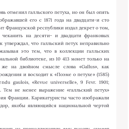
новь отменил галльского петуха, но он был опять
ображавшей его с 1871 года на двадцати-и сто
нт Французской республики издал декрет о том,
а чеканить на десяти- и двадцати франковых
 утверждал, что галльский петух неправильно
казывая это тем, что в коллекции галльских
альной библиотеке, из 10 413 монет только на
 же на двойном смысле слова «Gallus», как
рождения и восходит к «Поэме о петухе» (1585)
ndu gaulois, «Revue universelle», 9 Fevr. 1901;
5). Тем не менее выражение «галльский петух»
рия Франции. Карикатуристы часто изображали
адор, якобы являющийся национальной чертой
ринцип на принадлежащую ему высоту, сумеет