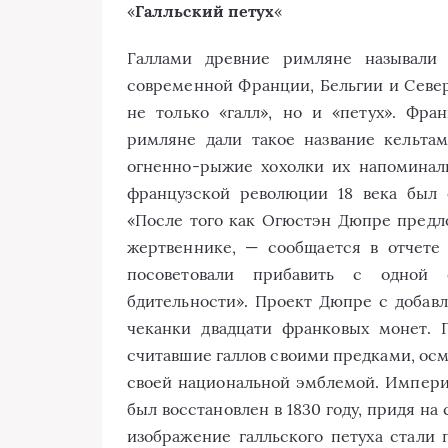
«
Галльский петух
«
Галлами древние римляне называли 
современной Франции, Бельгии и Северн
не только «галл», но и «петух». Фра
римляне дали такое название кельта
огненно-рыжие хохолки их напоминал
французской революции 18 века был 
«После того как Огюстэн Дюпре предл
жертвеннике, — сообщается в отчете
посоветовали прибавить с одной
бдительности». Проект Дюпре с добав
чеканки двадцати франковых монет. П
считавшие галлов своими предками, осмы
своей национальной эмблемой. Империя 
был восстановлен в 1830 году, придя н
изображение галльского петуха стали 