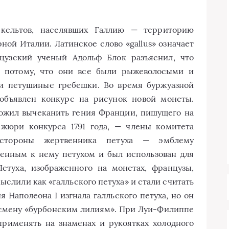
кельтов, населявших Галлию — территорию
ой Италии. Латинское слово «gallus» означает
нцузский ученый Адольф Блок разъяснил, что
м потому, что они все были рыжеволосыми и
и петушиные гребешки. Во время буржуазной
объявлен конкурс на рисунок новой монеты.
ожил вычеканить гения Франции, пишущего на
 жюри конкурса 1791 года, — члены комитета
 стороны жертвенника петуха — эмблему
ленным к нему петухом и был использован для
етуха, изображенного на монетах, французы,
слили как «галльского петуха» и стали считать
Наполеона I изгнала галльского петуха, но он
а смену «бурбонским лилиям». При Луи-Филиппе
применять на знаменах и рукоятках холодного