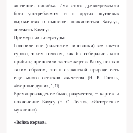
значении: попойка. Имя этого древнеримского
бога употребляется и в других шутливых
выражениях о пьянстве: «поклоняться Бахусу»,
«служить Бахусу».
Примеры из литературы:
Говорили они (палатские чиновники) все как-то
сурово, таким голосом, как бы собирались кого
прибить; приносили частые жертвы Вакху, показав
таким образом, что в славянской природе есть
еще много остатков язычества (Н. В. Гоголь,
«Мертвые души», 1, 11).
Времяпровождение было, разумеется, — картеж и
поклонение Бахусу (Н. С. Лесков, «Интересные
мужчины»).
«
Война нервов
«