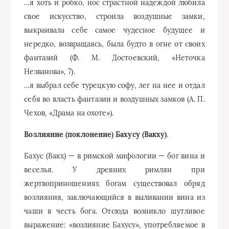
…я хоть и робко, нос страстной надеждой любила
свое искусство, строила воздушные замки,
выкраивала себе самое чудесное будущее и
нередко, возвращаясь, была будто в огне от своих
фантазий (Ф. М. Достоевский, «Неточка
Незванова», 7).
…я выбрал себе турецкую софу, лег на нее и отдал
себя во власть фантазии и воздушных замков (А. П.
Чехов, «Драма на охоте»).
Возлияние (поклонение) Бахусу (Вакху)
.
Бахус (Вакх) — в римской мифологии — бог вина и
веселья. У древних римлян при
жертвоприношениях богам существовал обряд
возлияния, заключающийся в выливании вина из
чаши в честь бога. Отсюда возникло шутливое
выражение: «возлияние Бахусу», употребляемое в