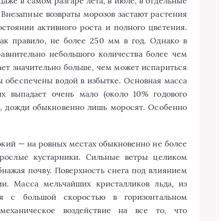
аже в самом разгаре лета, в июле, в отдельные
 Внезапные возвраты морозов застают растения
остоянии активного роста и полного цветения.
ак правило, не более 250 мм в год. Однако в
равнительно небольшого количества более чем
ает значительно больше, чем может испариться
ы обеспечены водой в избытке. Основная масса
их выпадает очень мало (около 10% годового
т, дожди обыкновенно лишь моросят. Особенно
окий — на ровных местах обыкновенно не более
орослые кустарники. Сильные ветры целиком
бнажая почву. Поверхность снега под влиянием
ии. Масса мельчайших кристалликов льда, из
ся с большой скоростью в горизонтальном
механическое воздействие на все то, что