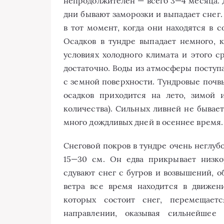
непродолжителен — всего 3—4 месяца. Д
дни бывают заморозки и выпадает снег.
в тот момент, когда они находятся в с
Осадков в тундре выпадает немного, к
условиях холодного климата и этого с
достаточно. Воды из атмосферы поступ
с земной поверхности. Тундровые почв
осадков приходится на лето, зимой 
количества). Сильных ливней не бывае
много дождливых дней в осеннее время.
Снеговой покров в тундре очень неглуб
15—30 см. Он едва прикрывает низк
сдувают снег с бугров и возвышений, о
ветра все время находится в движен
которых состоит снег, перемещает
направлении, оказывая сильнейшее 