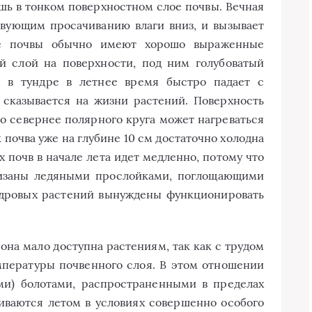
ишь в тонком поверхностном слое почвы. Вечная
твующим просачиванию влаги вниз, и вызывает
ые почвы обычно имеют хорошо выраженные
й слой на поверхности, под ним голубоватый
ы в тундре в летнее время быстро падает с
 сказывается на жизни растений. Поверхность
о севернее полярного круга может нагреваться
ак почва уже на глубине 10 см достаточно холодна
х почв в начале лета идет медленно, потому что
низаны ледяными прослойками, поглощающими
ундровых растений вынуждены функционировать
 она мало доступна растениям, так как с трудом
мпературы почвенного слоя. В этом отношении
ми) болотами, распространенными в пределах
иваются летом в условиях совершенно особого