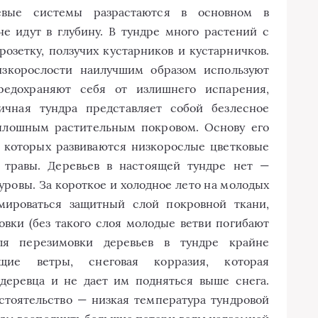
евые системы разрастаются в основном в
е идут в глубину. В тундре много растений с
озетку, ползучих кустарников и кустарничков.
изкорослости наилучшим образом используют
редохраняют себя от излишнего испарения,
ичная тундра представляет собой безлесное
сплошным растительным покровом. Основу его
 которых развиваются низкорослые цветковые
, травы. Деревьев в настоящей тундре нет —
уровы. За короткое и холодное лето на молодых
мироваться защитный слой покровной ткани,
вки (без такого слоя молодые ветви погибают
ля перезимовки деревьев в тундре крайне
щие ветры, снеговая корразия, которая
деревца и не дает им подняться выше снега.
стоятельство — низкая температура тундровой