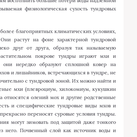
ням восполнить большие потери воды надземной
зываемая физиологическая сухость тундровых
 более благоприятных климатических условиях,
 Они растут на фоне характерной тундровой
леко друг от друга, образуя так называемую
растительном покрове тундры играют мхи и
и они нередко образуют сплошной ковер на
хов и лишайников, встречающихся в тундре, не
чительно с тундровой зоной. Их можно найти и
леные мхи (плевроциум, хилокомиум, кукушкин
да относятся олений мох и другие родственные
 есть и специфические тундровые виды мхов и
 прекрасно переносят суровые условия тундры.
ния могут зимовать под защитой даже тонкого
без него. Почвенный слой как источник воды и