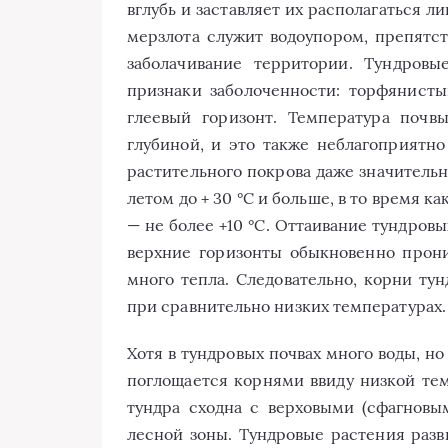
вглубь и заставляет их располагаться л
мерзлота служит водоупором, препятс
заболачивание территории. Тундров
признаки заболоченности: торфянисты
глеевый горизонт. Температура почв
глубиной, и это также неблагоприятно
растительного покрова даже значительн
летом до + 30 °С и больше, в то время к
— не более +10 °С. Оттаивание тундровы
верхние горизонты обыкновенно про
много тепла. Следовательно, корни т
при сравнительно низких температурах.
Хотя в тундровых почвах много воды, но
поглощается корнями ввиду низкой те
тундра сходна с верховыми (сфагновы
лесной зоны. Тундровые растения разв