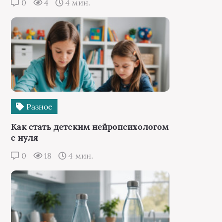
0
4
4 мин.
Разное
Как стать детским нейропсихологом
с нуля
0
18
4 мин.